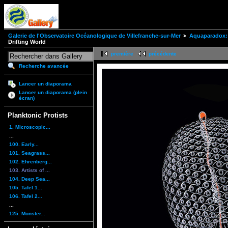
Galerie de l'Observatoire Océanologique de Villefranche-sur-Mer
Aquaparadox: 
Drifting World
première
précédente
Recherche avancée
Lancer un diaporama
Lancer un diaporama (plein
écran)
Planktonic Protists
1. Microscopic...
...
100. Early...
101. Seagrass...
102. Ehrenberg...
103. Artists of ...
104. Deep Sea...
105. Tafel 1...
106. Tafel 2...
...
125. Monster...