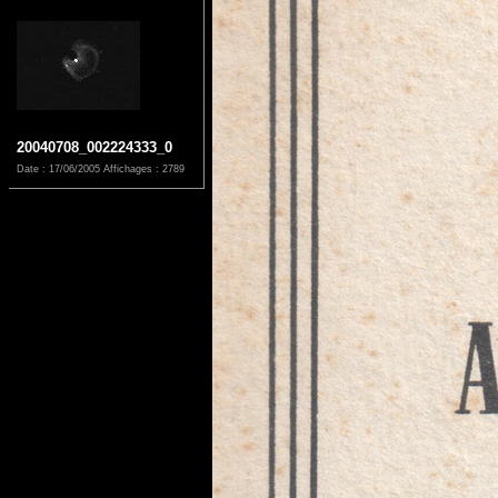
20040708_002224333_0
Date : 17/06/2005
Affichages : 2789