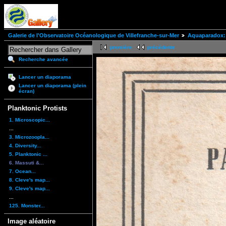
Galerie de l'Observatoire Océanologique de Villefranche-sur-Mer
Aquaparadox: 
première
précédente
Recherche avancée
Lancer un diaporama
Lancer un diaporama (plein
écran)
Planktonic Protists
1. Microscopic...
...
3. Microzoopla...
4. Diversity...
5. Planktonic ...
6. Massuti &...
7. Ocean...
8. Cleve's map...
9. Cleve's map...
...
125. Monster...
Image aléatoire