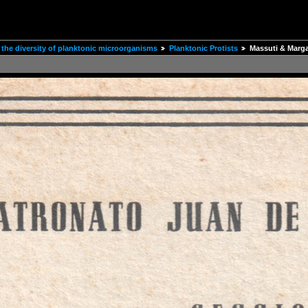
the diversity of planktonic microorganisms
Planktonic Protists
Massuti & Margal