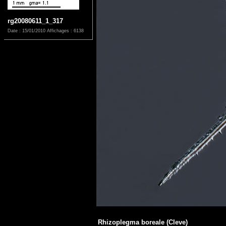
rg20080611_1_317
Date : 15/01/2010
Affichages : 6138
Rhizoplegma boreale (Cleve)