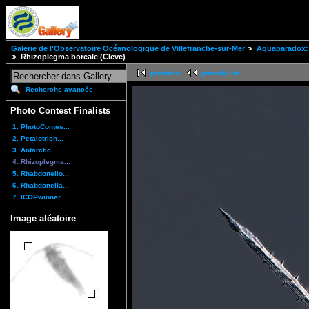
Galerie de l'Observatoire Océanologique de Villefranche-sur-Mer
Aquaparadox: 
Rhizoplegma boreale (Cleve)
première
précédente
Recherche avancée
Photo Contest Finalists
1. PhotoContes...
2. Petalotrich...
3. Antarctic...
4. Rhizoplegma...
5. Rhabdonello...
6. Rhabdonella...
7. ICOPwinner
Image aléatoire