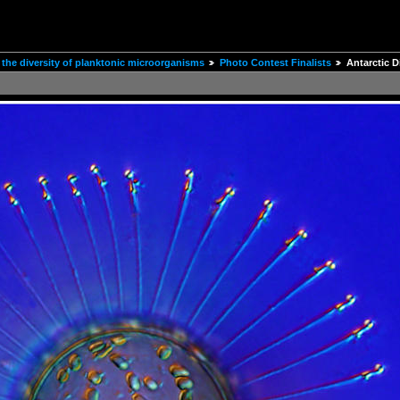
the diversity of planktonic microorganisms
Photo Contest Finalists
Antarctic 