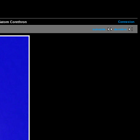
Connexion
Diatom Corethron
suivante
dernière