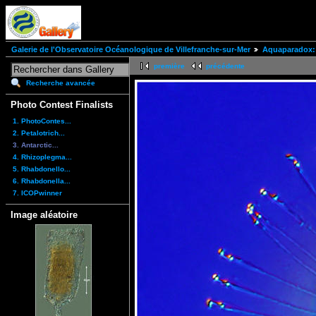
Galerie de l'Observatoire Océanologique de Villefranche-sur-Mer
Aquaparadox: 
première
précédente
Recherche avancée
Photo Contest Finalists
1. PhotoContes...
2. Petalotrich...
3. Antarctic...
4. Rhizoplegma...
5. Rhabdonello...
6. Rhabdonella...
7. ICOPwinner
Image aléatoire