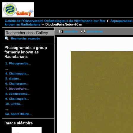
Galerie de l'Observatoire Océanologique de Villefranche-sur-Mer
Aquaparadox: 
known as Radiolarians
DiodonPairsNetow9Jan
première
précédente
Recherche avancée
Phaeogromids a group
formerly known as
Radiolarians
1. Pheogromids...
...
4. Challengera...
5. diadon...
6. Challergero...
7. DiodonPairs...
8. 32xdiodons2...
9. Challengera...
10. Lirella...
...
64. AperoThalNe...
Image aléatoire