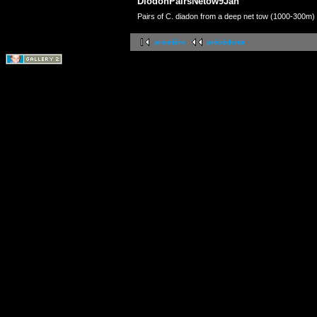
DiodonPairsNetow9Jan
Pairs of C. diadon from a deep net tow (1000-300m)
première
précédente