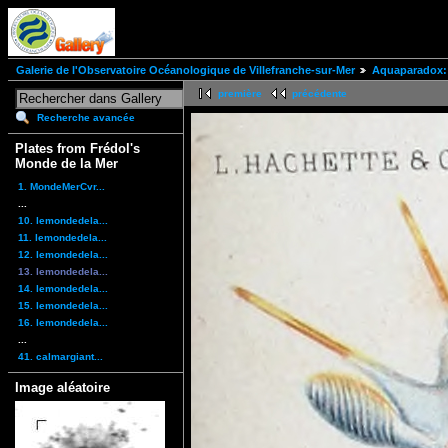
Galerie de l'Observatoire Océanologique de Villefranche-sur-Mer
Aquaparadox: 
première
précédente
Recherche avancée
Plates from Frédol's
Monde de la Mer
1. MondeMerCvr...
...
10. lemondedela...
11. lemondedela...
12. lemondedela...
13. lemondedela...
14. lemondedela...
15. lemondedela...
16. lemondedela...
...
41. calmargiant...
Image aléatoire