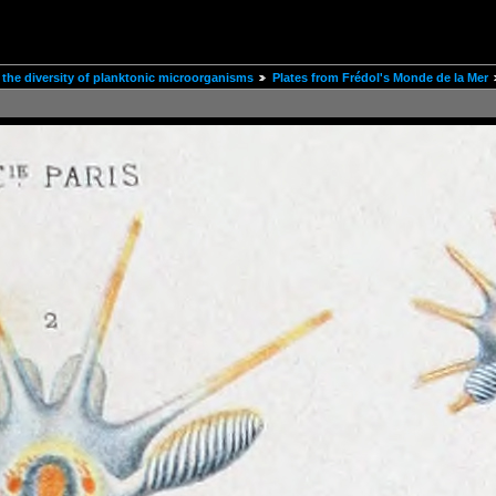
the diversity of planktonic microorganisms
Plates from Frédol's Monde de la Mer