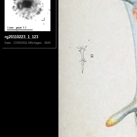
rg20110223_1_123
Date : 17/03/2011
Affichages : 2633