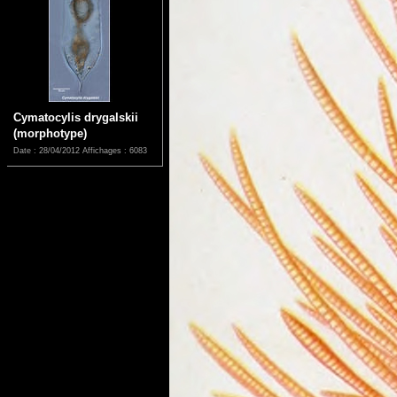
Cymatocylis drygalskii
(morphotype)
Date : 28/04/2012
Affichages : 6083