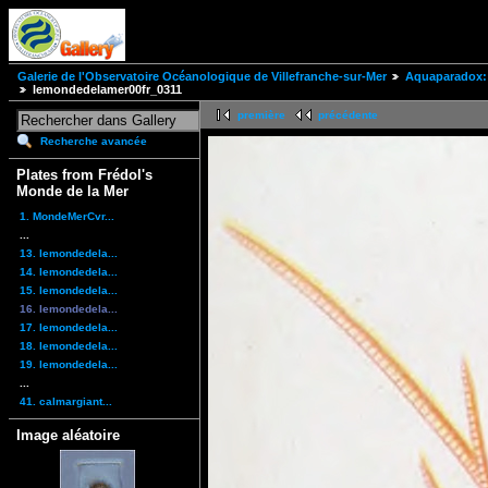
Galerie de l'Observatoire Océanologique de Villefranche-sur-Mer
Aquaparadox: 
lemondedelamer00fr_0311
première
précédente
Recherche avancée
Plates from Frédol's
Monde de la Mer
1. MondeMerCvr...
...
13. lemondedela...
14. lemondedela...
15. lemondedela...
16. lemondedela...
17. lemondedela...
18. lemondedela...
19. lemondedela...
...
41. calmargiant...
Image aléatoire