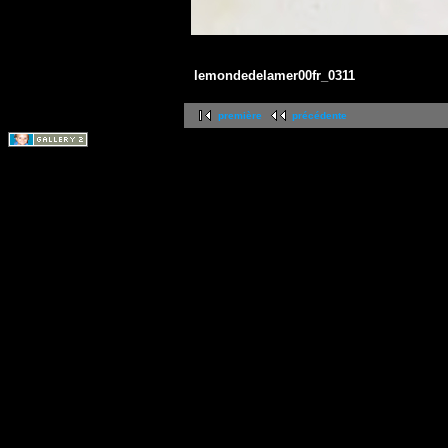
lemondedelamer00fr_0311
première
précédente