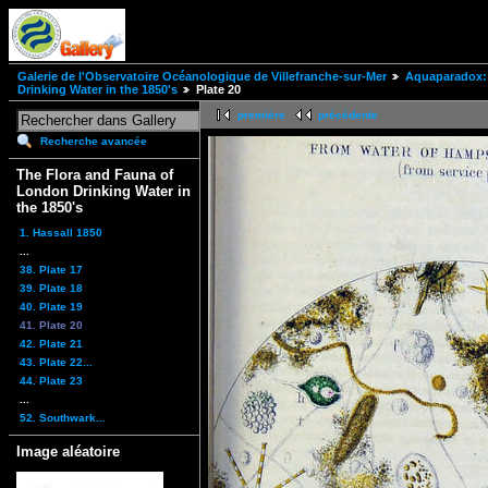
Galerie de l'Observatoire Océanologique de Villefranche-sur-Mer
Aquaparadox: 
Drinking Water in the 1850's
Plate 20
première
précédente
Recherche avancée
The Flora and Fauna of
London Drinking Water in
the 1850's
1. Hassall 1850
...
38. Plate 17
39. Plate 18
40. Plate 19
41. Plate 20
42. Plate 21
43. Plate 22...
44. Plate 23
...
52. Southwark...
Image aléatoire