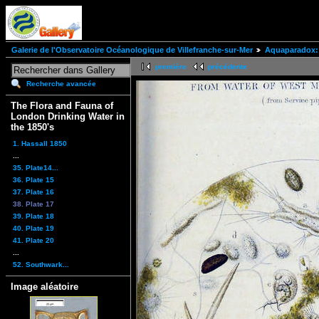
Galerie de l'Observatoire Océanologique de Villefranche-sur-Mer
Aquaparadox: 
première
précédente
Recherche avancée
The Flora and Fauna of
London Drinking Water in
the 1850's
1. Hassall 1850
...
35. Plate14...
36. Plate 15
37. Plate 16
38. Plate 17
39. Plate 18
40. Plate 19
41. Plate 20
...
52. Southwark...
Image aléatoire