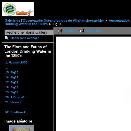
Galerie de l'Observatoire Océanologique de Villefranche-sur-Mer
Aquaparadox: 
Drinking Water in the 1850's
Fig33
première
précédente
Recherche avancée
The Flora and Fauna of
London Drinking Water in
the 1850's
1. Hassall 1850
...
15. Fig30
16. Fig31
17. Fig32
18. Fig33
19. Fig34
20. A Drop of...
21. Hassall...
...
52. Southwark...
Image aléatoire