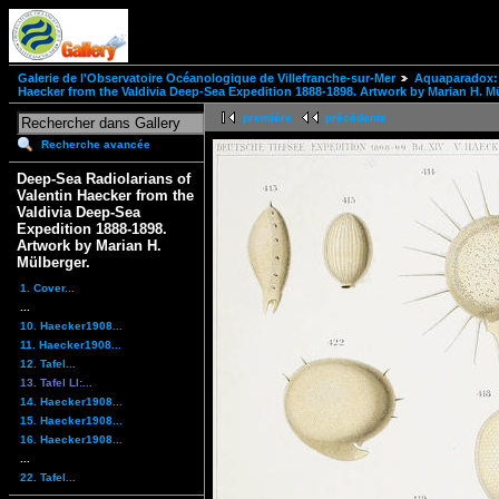
Galerie de l'Observatoire Océanologique de Villefranche-sur-Mer
Aquaparadox: 
Haecker from the Valdivia Deep-Sea Expedition 1888-1898. Artwork by Marian H. Mü
première
précédente
Recherche avancée
Deep-Sea Radiolarians of
Valentin Haecker from the
Valdivia Deep-Sea
Expedition 1888-1898.
Artwork by Marian H.
Mülberger.
1. Cover...
...
10. Haecker1908...
11. Haecker1908...
12. Tafel...
13. Tafel LI:...
14. Haecker1908...
15. Haecker1908...
16. Haecker1908...
...
22. Tafel...