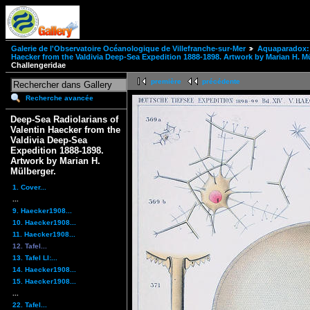
Galerie de l'Observatoire Océanologique de Villefranche-sur-Mer
Aquaparadox: 
Haecker from the Valdivia Deep-Sea Expedition 1888-1898. Artwork by Marian H. Mü
Challengeridae
première
précédente
Recherche avancée
Deep-Sea Radiolarians of
Valentin Haecker from the
Valdivia Deep-Sea
Expedition 1888-1898.
Artwork by Marian H.
Mülberger.
1. Cover...
...
9. Haecker1908...
10. Haecker1908...
11. Haecker1908...
12. Tafel...
13. Tafel LI:...
14. Haecker1908...
15. Haecker1908...
...
22. Tafel...