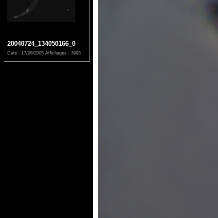
20040724_134050166_0
Date : 17/06/2005
Affichages : 3993