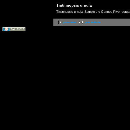
Tintinnopsis urnula
Tintinnopsis urnula. Sample the Ganges River estua
première
précédente