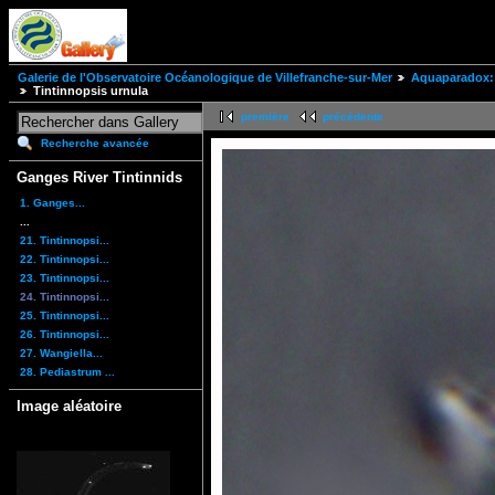
Galerie de l'Observatoire Océanologique de Villefranche-sur-Mer
Aquaparadox: 
Tintinnopsis urnula
première
précédente
Recherche avancée
Ganges River Tintinnids
1. Ganges...
...
21. Tintinnopsi...
22. Tintinnopsi...
23. Tintinnopsi...
24. Tintinnopsi...
25. Tintinnopsi...
26. Tintinnopsi...
27. Wangiella...
28. Pediastrum ...
Image aléatoire