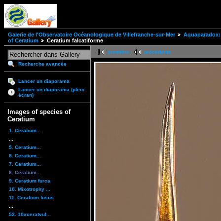
Galerie de l'Observatoire Océanologique de Villefranche-sur-Mer
Aquaparadox: 
of Ceratium
Ceratium falcatiforme
première
précédente
Recherche avancée
Lancer un diaporama
Lancer un diaporama (plein
écran)
Images of species of
Ceratium
1. Ceratium...
...
5. Ceratium...
6. Ceratium...
7. Ceratium...
8. Ceratium...
9. Ceratium furca
10. Mixotrophy ...
11. Ceratium fusus
...
52. 10xceratvul...