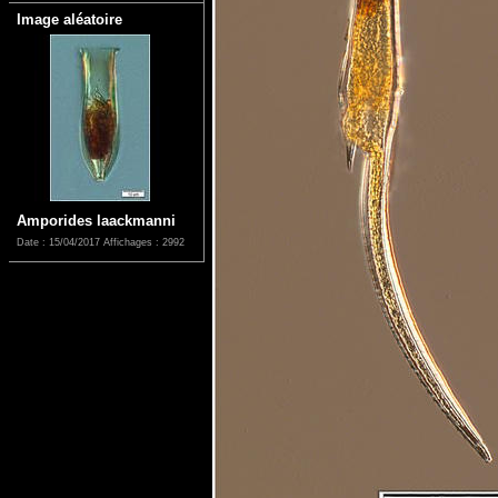
Image aléatoire
Amporides laackmanni
Date : 15/04/2017
Affichages : 2992