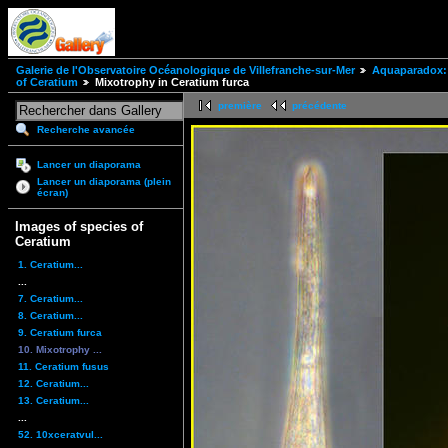
Galerie de l'Observatoire Océanologique de Villefranche-sur-Mer
Aquaparadox: 
of Ceratium
Mixotrophy in Ceratium furca
première
précédente
Recherche avancée
Lancer un diaporama
Lancer un diaporama (plein
écran)
Images of species of
Ceratium
1. Ceratium...
...
7. Ceratium...
8. Ceratium...
9. Ceratium furca
10. Mixotrophy ...
11. Ceratium fusus
12. Ceratium...
13. Ceratium...
...
52. 10xceratvul...