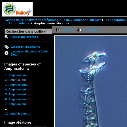
Galerie de l'Observatoire Océanologique de Villefranche-sur-Mer
Aquaparadox: 
of Amphisolenia
Amphisolenia laticincta
première
précédente
Recherche avancée
Lancer un diaporama
Lancer un diaporama (plein
écran)
Images of species of
Amphisolenia
1. Amphisoleni...
2. Amphisoleni...
3. Amphisolenia
4. Amphisoleni...
5. Amphisoleni...
6. Amphisoleni...
7. Amphisoleni...
...
20. Amphisoleni...
Image aléatoire