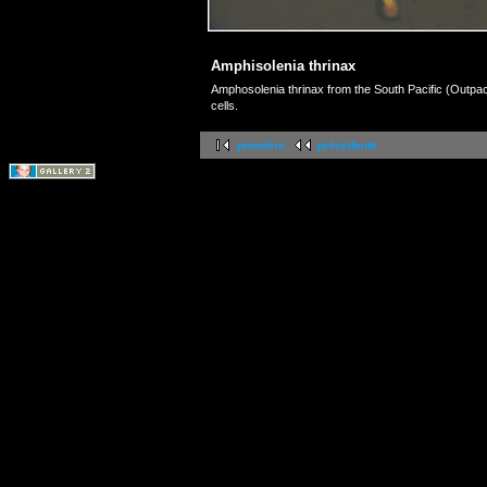
Amphisolenia thrinax
Amphosolenia thrinax from the South Pacific (Outpa
cells.
première
précédente