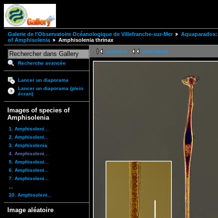
Galerie de l'Observatoire Océanologique de Villefranche-sur-Mer
Aquaparadox: 
of Amphisolenia
Amphisolenia thrinax
première
précédente
Recherche avancée
Lancer un diaporama
Lancer un diaporama (plein
écran)
Images of species of
Amphisolenia
1. Amphisoleni...
2. Amphisoleni...
3. Amphisolenia
4. Amphisoleni...
5. Amphisoleni...
6. Amphisoleni...
7. Amphisoleni...
...
20. Amphisoleni...
Image aléatoire