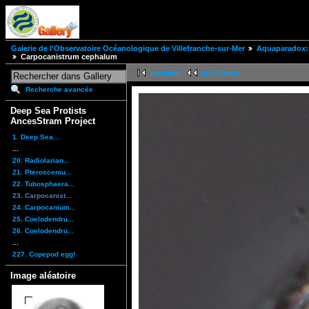
Galerie de l'Observatoire Océanologique de Villefranche-sur-Mer
Aquaparadox: 
Carpocanistrum cephalum
première
précédente
Recherche avancée
Deep Sea Protists
AncesStram Project
1. Deep Sea...
...
20. Radiolarian...
21. Pterosceniu...
22. Tubosphaera...
23. Carpocanist...
24. Carpocanium...
25. Coelodendru...
26. Coelodendru...
...
227. Copepod egg!
Image aléatoire