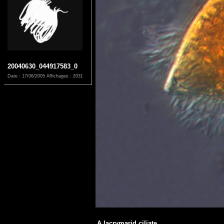
20040630_044917583_0
Date : 17/06/2005
Affichages : 2031
A lacrymarid ciliate