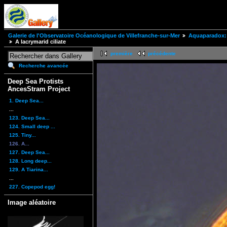
Galerie de l'Observatoire Océanologique de Villefranche-sur-Mer
Aquaparadox: 
A lacrymarid ciliate
première
précédente
Recherche avancée
Deep Sea Protists
AncesStram Project
1. Deep Sea...
...
123. Deep Sea...
124. Small deep ...
125. Tiny...
126. A...
127. Deep Sea...
128. Long deep...
129. A Tiarina...
...
227. Copepod egg!
Image aléatoire