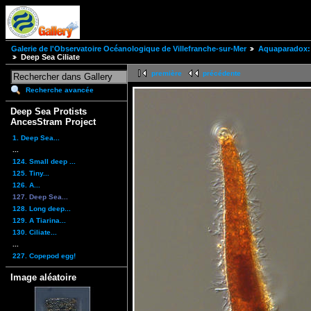
Galerie de l'Observatoire Océanologique de Villefranche-sur-Mer
Aquaparadox: 
Deep Sea Ciliate
première
précédente
Recherche avancée
Deep Sea Protists
AncesStram Project
1. Deep Sea...
...
124. Small deep ...
125. Tiny...
126. A...
127. Deep Sea...
128. Long deep...
129. A Tiarina...
130. Ciliate...
...
227. Copepod egg!
Image aléatoire