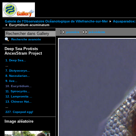
Galerie de l'Observatoire Océanologique de Villefranche-sur-Mer
Aquaparadox: 
Eucyrtidium acuminatum
première
précédente
Recherche avancée
Deep Sea Protists
AncesStram Project
1. Deep Sea...
...
7. Dictyocoryn...
8. Nassularian...
9. live...
10. Eucyrtidium...
11. Spirocyrtis...
12. Lampromita ...
13. Chinese Hat...
...
227. Copepod egg!
Image aléatoire