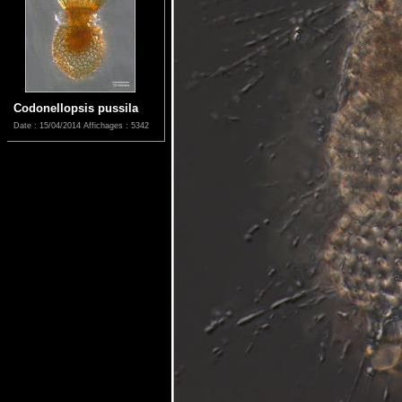
Codonellopsis pussila
Date : 15/04/2014
Affichages : 5342