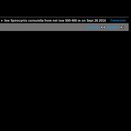
Connexion
live Spirocyrtis cornutella from net tow 500-400 m on Sept 26 2016
suivante
dernière