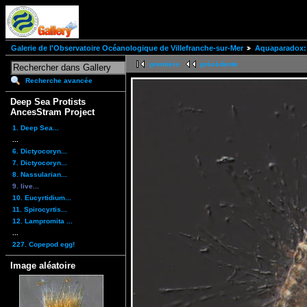
Galerie de l'Observatoire Océanologique de Villefranche-sur-Mer
Aquaparadox: 
première
précédente
Recherche avancée
Deep Sea Protists
AncesStram Project
1. Deep Sea...
...
6. Dictyocoryn...
7. Dictyocoryn...
8. Nassularian...
9. live...
10. Eucyrtidium...
11. Spirocyrtis...
12. Lampromita ...
...
227. Copepod egg!
Image aléatoire