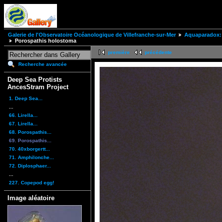
Galerie de l'Observatoire Océanologique de Villefranche-sur-Mer
Aquaparadox: 
Porospathis holostoma
première
précédente
Recherche avancée
Deep Sea Protists
AncesStram Project
1. Deep Sea...
...
66. Lirella...
67. Lirella...
68. Porospathis...
69. Porospathis...
70. 40xborgertt...
71. Amphilonche...
72. Diplosphaer...
...
227. Copepod egg!
Image aléatoire