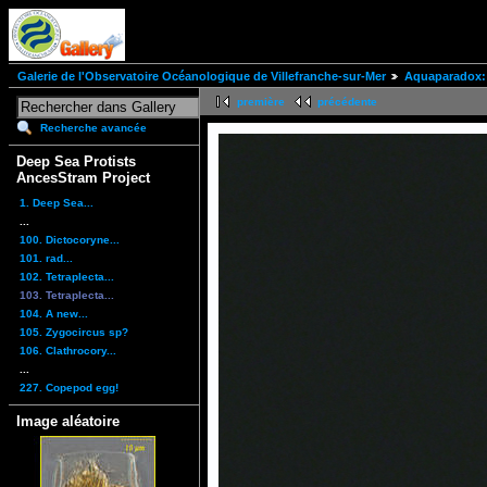
Galerie de l'Observatoire Océanologique de Villefranche-sur-Mer
Aquaparadox: 
première
précédente
Recherche avancée
Deep Sea Protists
AncesStram Project
1. Deep Sea...
...
100. Dictocoryne...
101. rad...
102. Tetraplecta...
103. Tetraplecta...
104. A new...
105. Zygocircus sp?
106. Clathrocory...
...
227. Copepod egg!
Image aléatoire