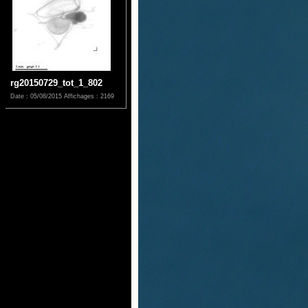
rg20150729_tot_1_802
Date : 05/08/2015
Affichages : 2169