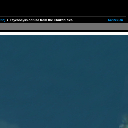
Connexion
tic)
Ptychocylis obtusa from the Chukchi Sea