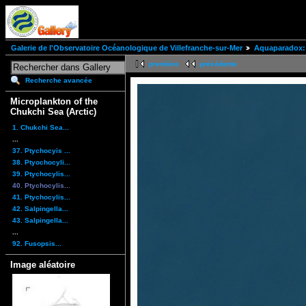
Galerie de l'Observatoire Océanologique de Villefranche-sur-Mer
Aquaparadox: 
première
précédente
Recherche avancée
Microplankton of the
Chukchi Sea (Arctic)
1. Chukchi Sea...
...
37. Ptychocyis ...
38. Ptyochocyli...
39. Ptychocylis...
40. Ptychocylis...
41. Ptychocylis...
42. Salpingella...
43. Salpingella...
...
92. Fusopsis...
Image aléatoire