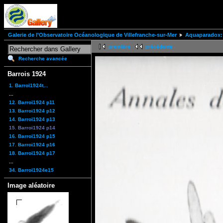
Galerie de l'Observatoire Océanologique de Villefranche-sur-Mer
Aquaparadox: 
première
précédente
Recherche avancée
Barrois 1924
1. Barroi1924t...
...
12. Barroi1924 p11
13. Barroi1924 p12
14. Barroi1924 p13
15. Barroi1924 p14
16. Barroi1924 p15
17. Barroi1924 p16
18. Barroi1924 p17
...
34. Barroi1924e15
Image aléatoire