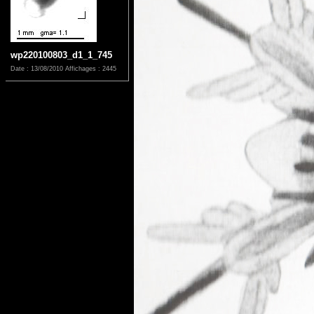
wp220100803_d1_1_745
Date : 13/08/2010
Affichages : 2445