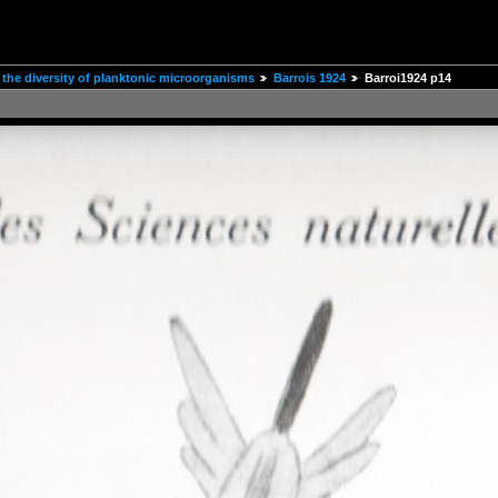
the diversity of planktonic microorganisms
Barrois 1924
Barroi1924 p14