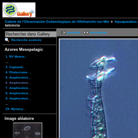
Galerie de l'Observatoire Océanologique de Villefranche-sur-Mer
Aquaparadox: 
laticincta
première
précédente
Recherche avancée
Azores Mesopelagic
1. RV Meteor...
...
3. Copepod...
4. Phalacroma ...
5. Amphisoleni...
6. Amphisoleni...
7. Amphisoleni...
8. Amphisoleni...
9. Amphisoleni...
...
29. Mystery...
Image aléatoire