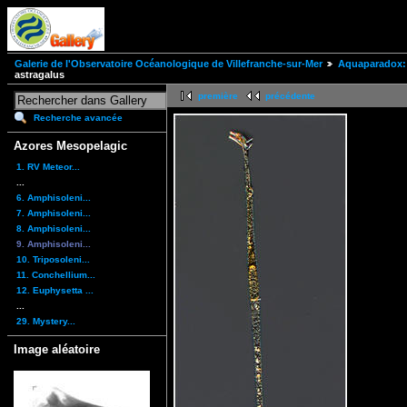
Galerie de l'Observatoire Océanologique de Villefranche-sur-Mer
Aquaparadox: 
astragalus
première
précédente
Recherche avancée
Azores Mesopelagic
1. RV Meteor...
...
6. Amphisoleni...
7. Amphisoleni...
8. Amphisoleni...
9. Amphisoleni...
10. Triposoleni...
11. Conchellium...
12. Euphysetta ...
...
29. Mystery...
Image aléatoire