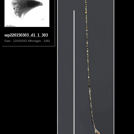
wp220150303_d1_1_303
Date : 12/03/2015
Affichages : 2293