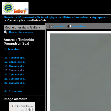
Galerie de l'Observatoire Océanologique de Villefranche-sur-Mer
Aquaparadox: 
Cymatocylis convallaria/afinis
première
précédente
Recherche avancée
Antarctic Tintinnids
(Amundsen Sea)
1. Amundsen...
...
16. Codonellops...
17. Condelopsis...
18. Cymatocylis...
19. Cymatocylis...
20. Cymatocylis...
21. Cymatocylis...
22. Cymatocylis...
...
44. Coxiella-fo...
Image aléatoire