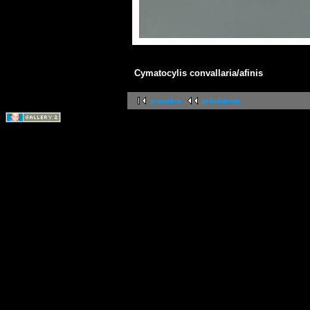
Cymatocylis convallaria/afinis
première
précédente