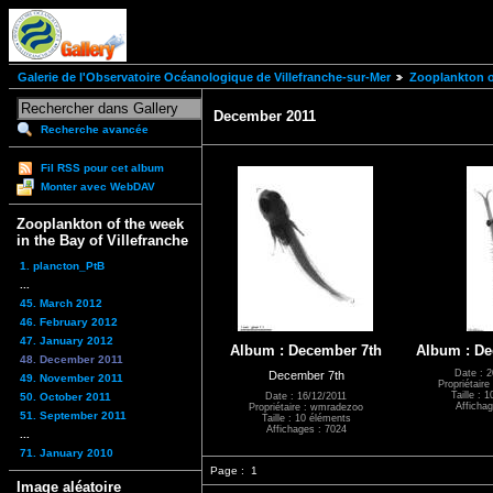
Galerie de l'Observatoire Océanologique de Villefranche-sur-Mer
Zooplankton of
December 2011
Recherche avancée
Fil RSS pour cet album
Monter avec WebDAV
Zooplankton of the week
in the Bay of Villefranche
1. plancton_PtB
...
45. March 2012
46. February 2012
47. January 2012
Album : December 7th
Album : De
48. December 2011
Date : 2
December 7th
49. November 2011
Propriétair
Taille : 
50. October 2011
Date : 16/12/2011
Affichag
Propriétaire : wmradezoo
51. September 2011
Taille : 10 éléments
Affichages : 7024
...
71. January 2010
Page :
1
Image aléatoire