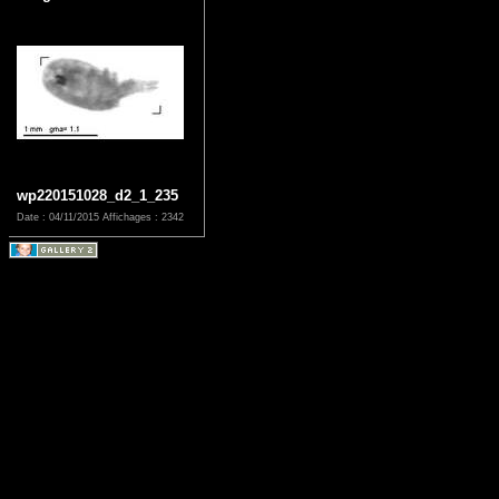
wp220151028_d2_1_235
Date : 04/11/2015
Affichages : 2342