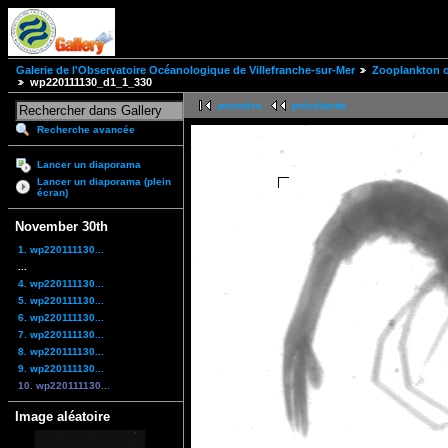
Galerie de l'Observatoire Océanologique de Villefranche-sur-Mer
Zooplankton of
wp220111130_d1_1_330
première
précédente
Recherche avancée
Lancer un diaporama
Lancer un diaporama (plein
écran)
November 30th
1. wp220111130...
...
4. wp220111130...
5. wp220111130...
6. wp220111130...
7. wp220111130...
8. wp220111130...
9. wp220111130...
10. wp220111130...
Image aléatoire