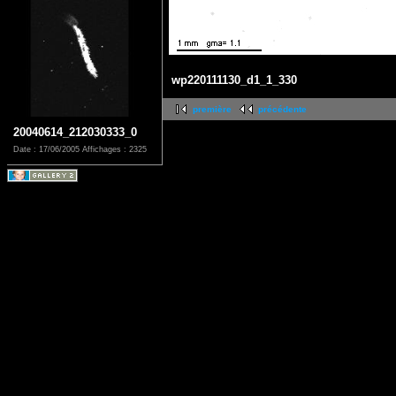
wp220111130_d1_1_330
première
précédente
20040614_212030333_0
Date : 17/06/2005
Affichages : 2325