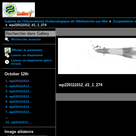
Galerie de l'Observatoire Océanologique de Villefranche-sur-Mer
Zooplankton of
wp220111012_d1_1_274
Recherche avancée
Afficher le panorama
Lancer un diaporama
Lancer un diaporama (plein
écran)
October 12th
1. wp220111012...
wp220111012_d1_1_274
2. wp220111012...
3. wp220111012...
4. wp220111012...
5. wp220111012...
6. wp220111012...
7. wp220111012...
...
10. rg20111012_...
Image aléatoire