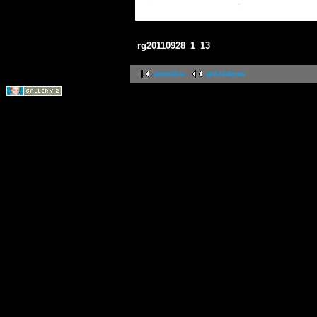
rg20110928_1_13
première
précédente