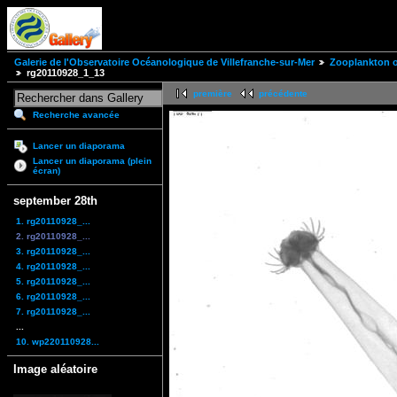
Galerie de l'Observatoire Océanologique de Villefranche-sur-Mer
Zooplankton of
rg20110928_1_13
première
précédente
Recherche avancée
Lancer un diaporama
Lancer un diaporama (plein
écran)
september 28th
1. rg20110928_...
2. rg20110928_...
3. rg20110928_...
4. rg20110928_...
5. rg20110928_...
6. rg20110928_...
7. rg20110928_...
...
10. wp220110928...
Image aléatoire