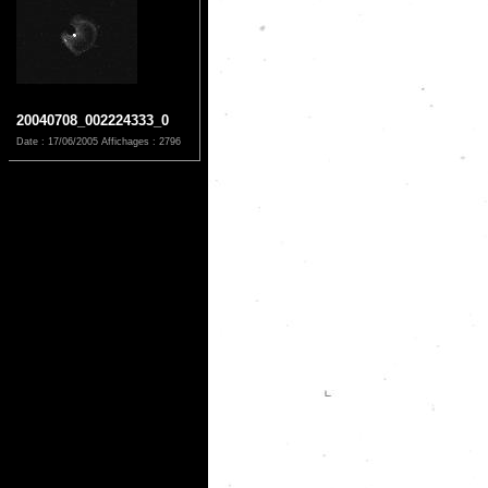
20040708_002224333_0
Date : 17/06/2005
Affichages : 2796