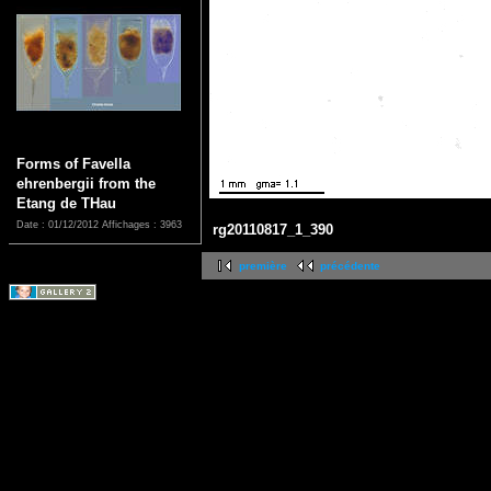
Forms of Favella
ehrenbergii from the
Etang de THau
Date : 01/12/2012
Affichages : 3963
rg20110817_1_390
première
précédente