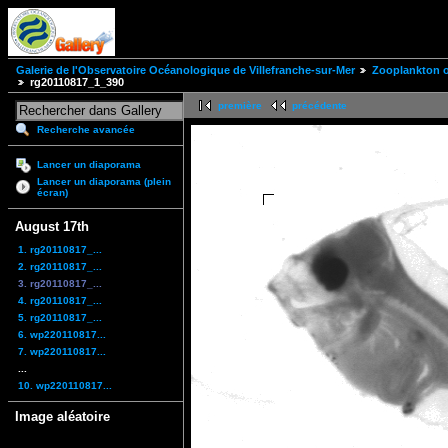
Galerie de l'Observatoire Océanologique de Villefranche-sur-Mer
Zooplankton of
rg20110817_1_390
première
précédente
Recherche avancée
Lancer un diaporama
Lancer un diaporama (plein
écran)
August 17th
1. rg20110817_...
2. rg20110817_...
3. rg20110817_...
4. rg20110817_...
5. rg20110817_...
6. wp220110817...
7. wp220110817...
...
10. wp220110817...
Image aléatoire