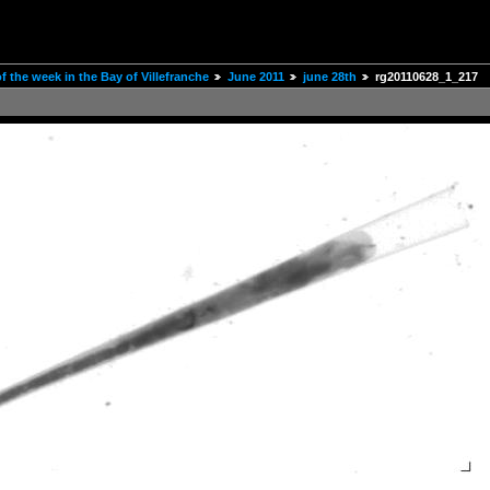
 the week in the Bay of Villefranche
June 2011
june 28th
rg20110628_1_217