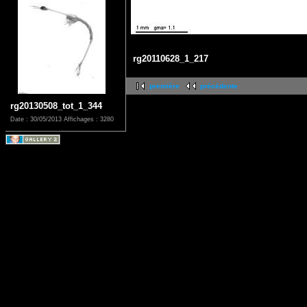
rg20110628_1_217
première
précédente
rg20130508_tot_1_344
Date : 30/05/2013
Affichages : 3280