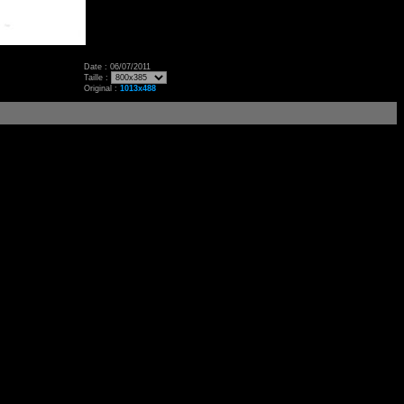
Date : 06/07/2011
Taille :
Original :
1013x488