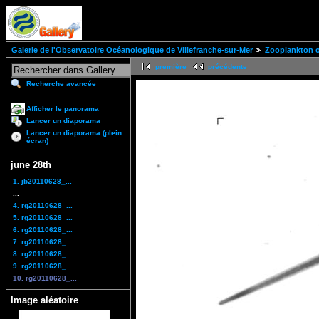
Galerie de l'Observatoire Océanologique de Villefranche-sur-Mer
Zooplankton of
première
précédente
Recherche avancée
Afficher le panorama
Lancer un diaporama
Lancer un diaporama (plein
écran)
june 28th
1. jb20110628_...
...
4. rg20110628_...
5. rg20110628_...
6. rg20110628_...
7. rg20110628_...
8. rg20110628_...
9. rg20110628_...
10. rg20110628_...
Image aléatoire