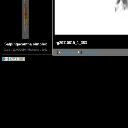
rg20110615_1_383
Salpingacantha simplex
Date : 15/06/2010
Affichages : 5991
première
précédente