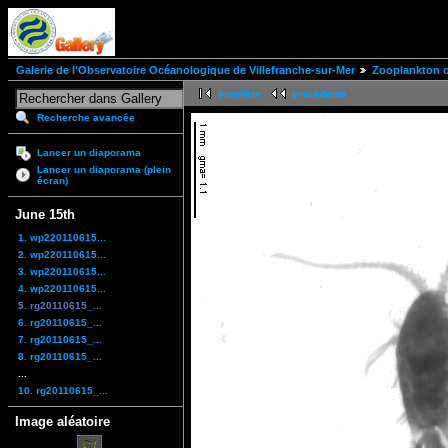
Galerie de l'Observatoire Océanologique de Villefranche-sur-Mer
Zooplankton of
première
précédente
Recherche avancée
Lancer un diaporama
Lancer un diaporama (plein
écran)
June 15th
1. wp220110615...
2. wp220110615...
3. wp220110615...
4. wp220110615...
5. rg20110615_...
6. rg20110615_...
7. rg20110615_...
8. rg20110615_...
...
10. rg20110615_...
Image aléatoire