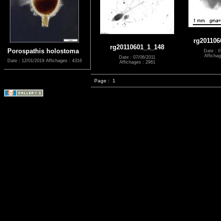
rg201106
rg20110601_1_148
Porospathis holostoma
Date : 0
Affichag
Date : 07/06/2011
Date : 12/01/2019
Affichages : 4316
Affichages : 2961
Page :
1