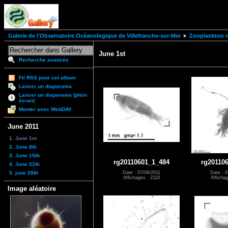
Galerie de l'Observatoire Océanologique de Villefranche-sur-Mer
Zooplankton of
June 1st
Recherche avancée
Fil RSS pour cet album
Lancer un diaporama
Lancer un diaporama (plein
écran)
Monter avec WebDAV
June 2011
1. June 1st
2. June 8th
3. June 15th
rg20110601_1_484
rg20110
4. June 22th
5. june 28th
Date : 07/06/2011
Date : 0
Affichages : 2118
Affichag
Image aléatoire