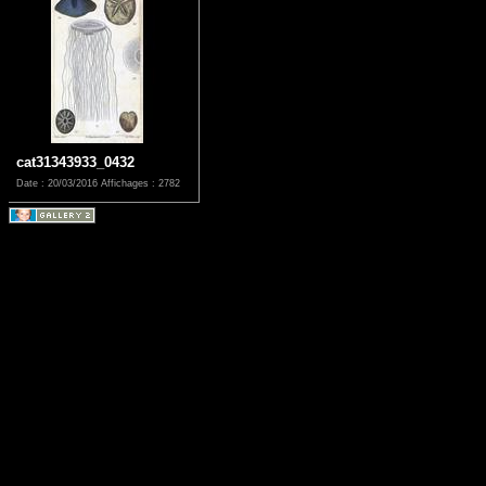
cat31343933_0432
Date : 20/03/2016
Affichages : 2782