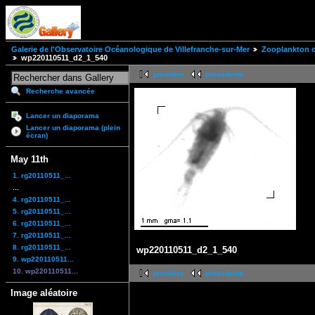
Galerie de l'Observatoire Océanologique de Villefranche-sur-Mer
Zooplankton of
wp220110511_d2_1_540
première
précédente
Recherche avancée
Lancer un diaporama
Lancer un diaporama (plein
écran)
May 11th
1. rg20110511_...
...
4. rg20110511_...
5. rg20110511_...
6. rg20110511_...
7. rg20110511_...
8. rg20110511_...
wp220110511_d2_1_540
9. wp220110511...
10. wp220110511...
première
précédente
Image aléatoire