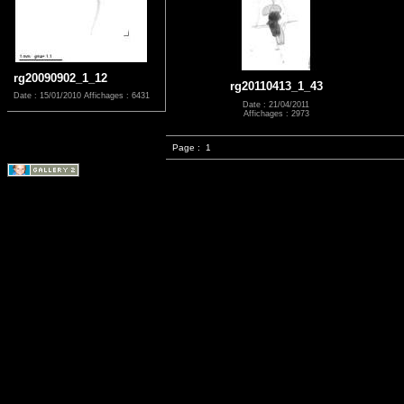
rg20090902_1_12
rg20110413_1_43
Date : 15/01/2010
Affichages : 6431
Date : 21/04/2011
Affichages : 2973
Page :
1