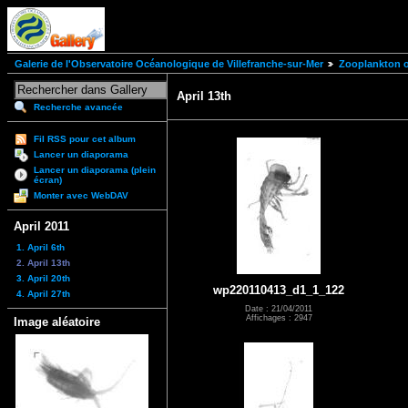
Galerie de l'Observatoire Océanologique de Villefranche-sur-Mer
Zooplankton of
April 13th
Recherche avancée
Fil RSS pour cet album
Lancer un diaporama
Lancer un diaporama (plein
écran)
Monter avec WebDAV
April 2011
1. April 6th
2. April 13th
3. April 20th
wp220110413_d1_1_122
4. April 27th
Date : 21/04/2011
Affichages : 2947
Image aléatoire