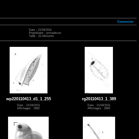
Connexion
Date : 21/04/2011
Propriétaire : wmradezoo
Taille : 10 éléments
wp220110413_d1_1_255
rg20110413_1_389
Date : 21/04/2011
Date : 21/04/2011
Affichages : 2992
Affichages : 2983