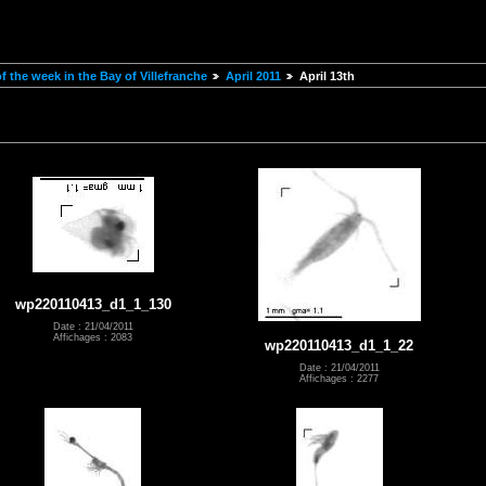
 the week in the Bay of Villefranche
April 2011
April 13th
wp220110413_d1_1_130
Date : 21/04/2011
Affichages : 2083
wp220110413_d1_1_22
Date : 21/04/2011
Affichages : 2277