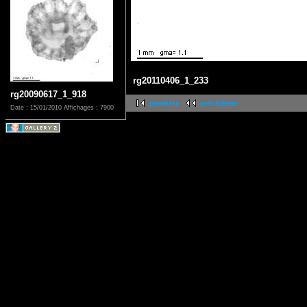
rg20110406_1_233
rg20090617_1_918
première
précédente
Date : 15/01/2010
Affichages : 7900