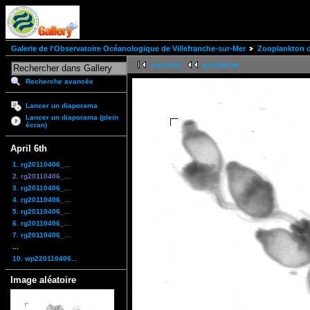
Galerie de l'Observatoire Océanologique de Villefranche-sur-Mer
Zooplankton of
première
précédente
Recherche avancée
Lancer un diaporama
Lancer un diaporama (plein
écran)
April 6th
1. rg20110406_...
2. rg20110406_...
3. rg20110406_...
4. rg20110406_...
5. rg20110406_...
6. rg20110406_...
7. rg20110406_...
...
10. wp220110406...
Image aléatoire