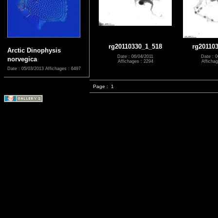
rg20110330_1_518
rg20110
Arctic Dinophysis
Date : 06/04/2011
Date : 0
norvegica
Affichages : 2294
Affichag
Date : 05/03/2013
Affichages : 6497
Page :
1