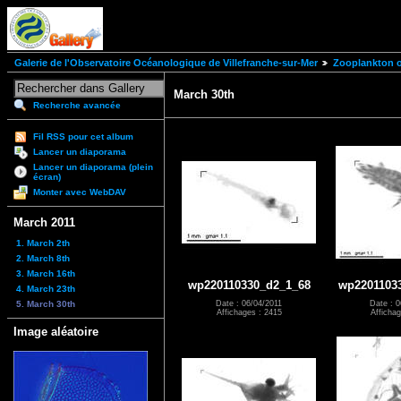
Galerie de l'Observatoire Océanologique de Villefranche-sur-Mer
Zooplankton of
March 30th
Recherche avancée
Fil RSS pour cet album
Lancer un diaporama
Lancer un diaporama (plein
écran)
Monter avec WebDAV
March 2011
1. March 2th
2. March 8th
3. March 16th
wp220110330_d2_1_68
wp2201103
4. March 23th
5. March 30th
Date : 06/04/2011
Date : 0
Affichages : 2415
Affichag
Image aléatoire