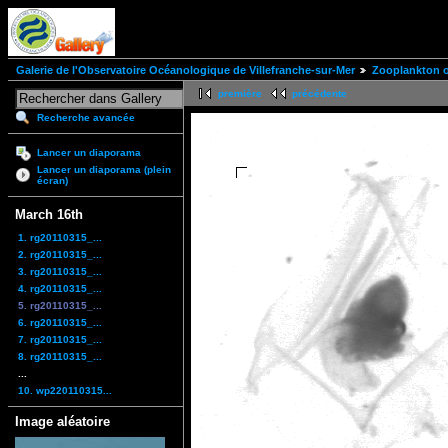
Galerie de l'Observatoire Océanologique de Villefranche-sur-Mer
Zooplankton of
première
précédente
Recherche avancée
Lancer un diaporama
Lancer un diaporama (plein
écran)
March 16th
1. rg20110315_...
2. rg20110315_...
3. rg20110315_...
4. rg20110315_...
5. rg20110315_...
6. rg20110315_...
7. rg20110315_...
8. rg20110315_...
...
10. wp220110315...
Image aléatoire