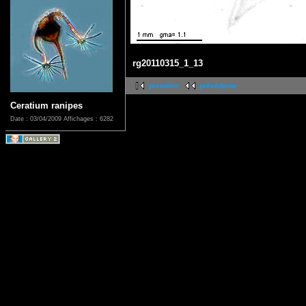
rg20110315_1_13
première
précédente
Ceratium ranipes
Date : 03/04/2009
Affichages : 6282