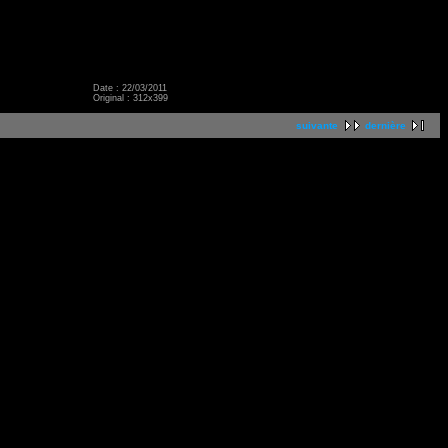
Date : 22/03/2011
Original : 312x399
suivante
dernière