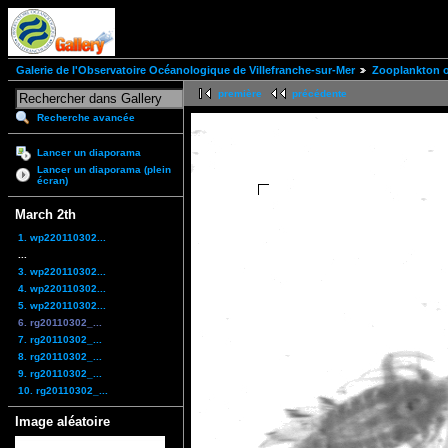
Galerie de l'Observatoire Océanologique de Villefranche-sur-Mer
Zooplankton of
première
précédente
Recherche avancée
Lancer un diaporama
Lancer un diaporama (plein
écran)
March 2th
1. wp220110302...
...
3. wp220110302...
4. wp220110302...
5. wp220110302...
6. rg20110302_...
7. rg20110302_...
8. rg20110302_...
9. rg20110302_...
10. rg20110302_...
Image aléatoire