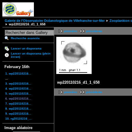
Galerie de l'Observatoire Océanologique de Villefranche-sur-Mer
Zooplankton of
wp220110216_d1_1_658
première
précédente
Recherche avancée
Lancer un diaporama
Lancer un diaporama (plein
écran)
February 16th
1. wp220110216...
...
wp220110216_d1_1_658
3. wp220110216...
4. wp220110216...
première
précédente
5. wp220110216...
6. wp220110216...
7. wp220110216...
8. wp220110216...
9. wp220110216...
10. rg20110216_...
Image aléatoire