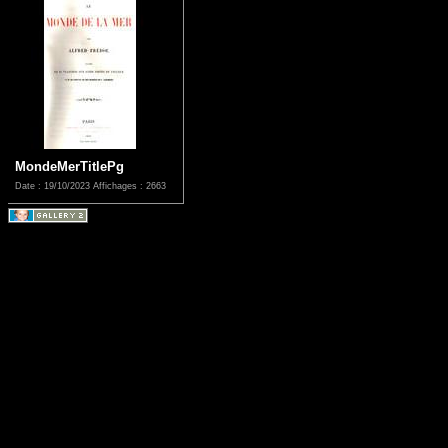
MondeMerTitlePg
Date : 19/10/2023
Affichages : 2663