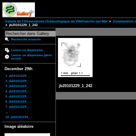
Galerie de l'Observatoire Océanologique de Villefranche-sur-Mer
Zooplankton of
jb20101229_1_242
Recherche avancée
Lancer un diaporama
Lancer un diaporama (plein
écran)
December 29th
1. jb20101229_...
2. jb20101229_...
jb20101229_1_242
3. jb20101229_...
4. jb20101229_...
5. jb20101229_...
6. jb20101229_...
7. jb20101229_...
...
10. jb20101229_...
Image aléatoire