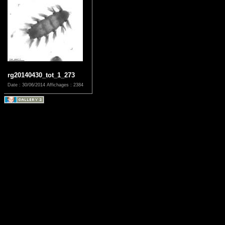
rg20140430_tot_1_273
Date : 30/06/2014
Affichages : 2384