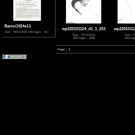
Barroi1924e13
wp220101124_d1_1_253
wp2201011
Date : 08/01/2025
Affichages : 813
Date : 01/12/2010
Date : 0
Affichages : 2446
Affichag
Page :
1