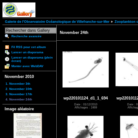
Galerie de l'Observatoire Océanologique de Villefranche-sur-Mer
Zooplankton of
November 24th
Recherche avancée
Fil RSS pour cet album
Lancer un diaporama
Lancer un diaporama (plein
écran)
Monter avec WebDAV
November 2010
1. November 3th
2. November 10th
3. November 17th
wp220101124_d1_1_694
wp2201011
4. November 24th
Date : 01/12/2010
Date : 0
Affichages : 2469
Affichag
Image aléatoire