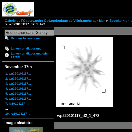
Galerie de l'Observatoire Océanologique de Villefranche-sur-Mer
Zooplankton of
wp220101117_d2_1_472
Recherche avancée
Lancer un diaporama
Lancer un diaporama (plein
écran)
November 17th
1. wp220101117...
2. wp220101117...
3. wp220101117...
4. wp220101117...
5. wp220101117...
6. wp220101117...
7. jb20101117_...
...
10. rg20101117_...
wp220101117_d2_1_472
Image aléatoire