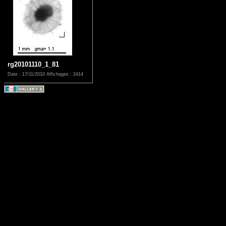
rg20101110_1_81
Date : 17/11/2010
Affichages : 2414