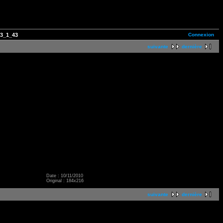
Connexion
03_1_43
suivante
dernière
Date : 10/11/2010
Original : 184x216
suivante
dernière