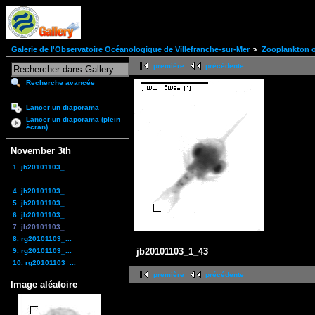
Galerie de l'Observatoire Océanologique de Villefranche-sur-Mer
Zooplankton of
première
précédente
Recherche avancée
Lancer un diaporama
Lancer un diaporama (plein
écran)
November 3th
1. jb20101103_...
...
4. jb20101103_...
5. jb20101103_...
6. jb20101103_...
7. jb20101103_...
8. rg20101103_...
jb20101103_1_43
9. rg20101103_...
10. rg20101103_...
première
précédente
Image aléatoire