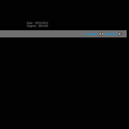
Date : 05/11/2010
Original : 382x391
suivante
dernière