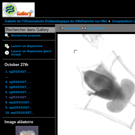
Galerie de l'Observatoire Océanologique de Villefranche-sur-Mer
Zooplankton of
première
précédente
Recherche avancée
Lancer un diaporama
Lancer un diaporama (plein
écran)
October 27th
1. rg20101027_...
...
4. rg20101027_...
5. rg20101027_...
6. rg20101027_...
7. rg20101027_...
8. wp220101027...
9. wp220101027...
10. wp220101027...
Image aléatoire