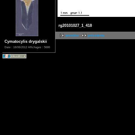
rg20101027_1_418
première
précédente
Cymatocylis drygalskii
Date : 16/06/2012
Affichages : 5686