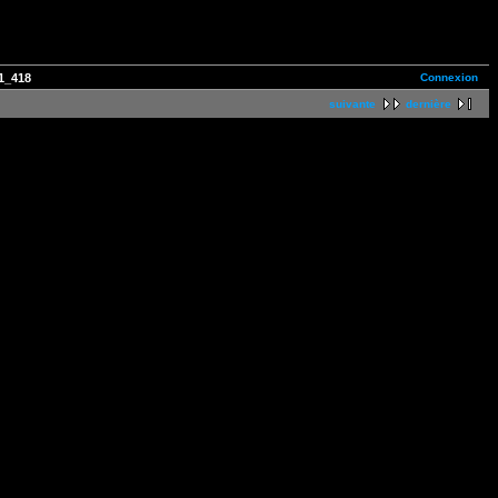
Connexion
1_418
suivante
dernière