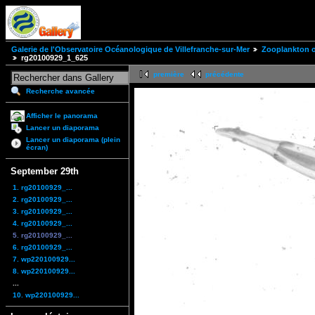
Galerie de l'Observatoire Océanologique de Villefranche-sur-Mer
Zooplankton of
rg20100929_1_625
première
précédente
Recherche avancée
Afficher le panorama
Lancer un diaporama
Lancer un diaporama (plein
écran)
September 29th
1. rg20100929_...
2. rg20100929_...
3. rg20100929_...
4. rg20100929_...
5. rg20100929_...
6. rg20100929_...
7. wp220100929...
8. wp220100929...
...
10. wp220100929...