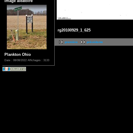
Image aléatoire
rg20100929_1_625
première
précédente
Plankton Ohio
Date : 08/08/2022
Affichages : 3133